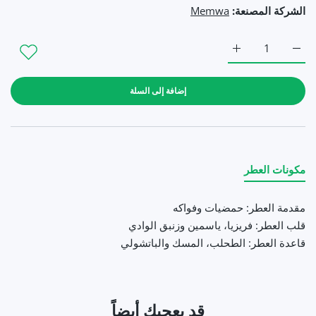
الشركة المصنعة:
Memwa
زيادة كمية بديل كوكو شانيل (30مل ستاتي) Memwa Mini COCO Default Title
زيادة كمية بديل كوكو شانيل (30مل ستاتي) Memwa Mini COCO Default Title
إضافة إلى السلة
مكونات العطر
مقدمة العطر: حمضيات وفواكه
قلب العطر: فريزيا، ياسمين وزنبق الوادي
قاعدة العطر: الطحلب، المسك والباتشولي
قد يعجبك أيضاً