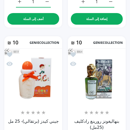
زيادة كمية رد توباكو - يومار Y-918 (25مل) Default Title
زيادة كمية رد توباكو - يومار Y-918 (25مل) Default Title
زيادة كمية بنهاليغونز ريفنج أوف ليدي بل
زيادة كمية بنهالي
إضافة إلى السلة
أضف إلى السلة
10
10
₪
GENIECOLLECTION
₪
GENIECOLLECTION
أضف إلى المفضلة بنهاليغونز رورينغ رادكليف (25
أضف إلى 
نظرة سريعة بنهاليغونز رورينغ رادكليف (25مل)
نظرة سري
بنهاليغونز رورينغ رادكليف
جيني كيدز (برتقالي)- 25 مل
(25مل)