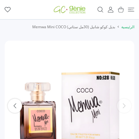
المحتوى
عربة التسوق
حساب المستخدم
المفضلة
الرئيسية
بديل كوكو شانيل (30مل ستاتي) Memwa Mini COCO