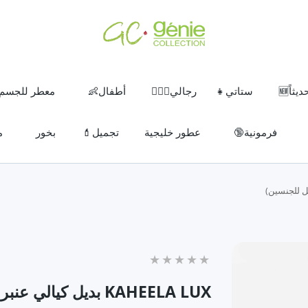
ثاً🆕
ستاتي👧
رجالي🧔🏽‍♂️
أطفال👶
معطر للجسم
فرمونية🔞
عطور خليجية
تجميل💄
بخور
م
KAHEELA LUX بديل كيالي عنبر - كحيلة الأسود (85مل للجنسين)