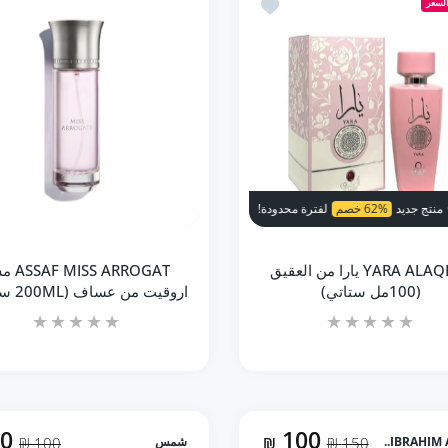
أضف إلى المفضلة YARA ALAQEEQ يارا من العقيق (100مل ستاتي)
زيادة كمية Luminus Pour Femme BY Rue Broca EDP لومينوس (100ml ستاتي) Default Title
زيادة كمية Luminus Pour Femme BY Rue Broca EDP لومينوس (100ml ستاتي) Default Title
لسعر
إضافة إلى السلة
إضافة إلى السلة
دودة!
لفترة محدودة!
منتج جديد
13% خصم
منتج جديد
62% خصم
لفترة محدودة!
لفترة محدودة!
منتج جديد
13% خصم
منتج جديد
62% خصم
لفترة م
YARA ALAQEEQ يارا من العقيق
SS ARROGAT
(100مل ستاتي)
اروقيت من عساف (200ML ستاتي)
80
100
IBRAHIM A
150 ₪
₪
شمس
100 ₪