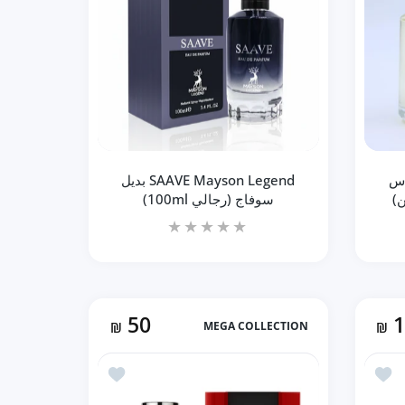
حدودة!
لفترة محدودة!
منتج جديد
41% خصم
لفترة محدودة!
 توماس
SAAVE Mayson Legend بديل
سوفاج (رجالي 100ml)
50
₪
MEGA COLLECTION
₪
مالا 4 (100ml للجنسين) Default Title
زيادة كمية SAAVE Mayson Legend بديل سوفاج (رجالي 100ml) Default Title
زيادة كمية SAAVE Mayson Legend بديل سوفاج (رجالي 100ml) Default Title
أضف إلى المفضلة Vulcan Feu فولكان فيو (100ml للجنسين)
أضف إلى المفضلة DRIVE بديل دنهيل ديزاير ريد (100مل رجالي)
إضافة إلى السلة