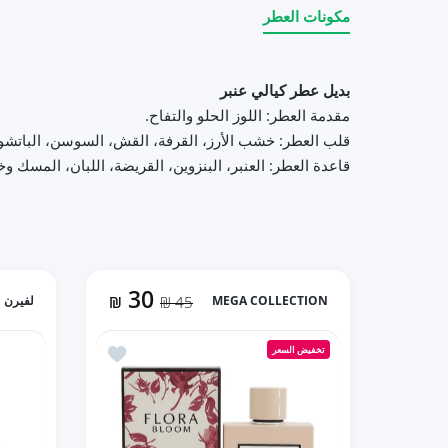
مكونات العطر
بديل عطر كيالي عنبر
مقدمة العطر: اللوز الحلو والتفاح.
قلب العطر: خشب الأرز، القرفة، القش، السوسن، الباتشول
قاعدة العطر: العنبر، البنزوين، القريضة، اللبان، المسك 
30
MEGA COLLECTION
45 ₪
₪
لفيرن LAVERNE
أضف إلى المفضلة FLORA BLOOM بديل قوتشي بلوم (100مل ستاتي)
تخفيض السعر