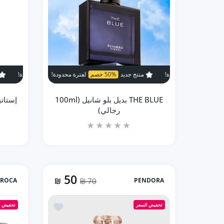
منتج جديد
50% خصم
لفترة محدودة!
منتج جديد
50% خصم
منتج جديد
41% خصم
لفترة مح
THE BLUE بديل بلو شانيل (100ml
رجالي)
50
BROCA
₪
70 ₪
PENDORA
زيادة كمية THE BLUE بديل بلو شانيل (100ml رجالي) Default Title
زيادة كمية THE BLUE بديل بلو شانيل (100ml رجالي) Default Title
أضف إلى المفضلة Madonna by Pendora Scents بديل كوكو مدموزيل (100ml ستاتي)
تخفيض السعر
تخفيض ا
إضافة إلى السلة