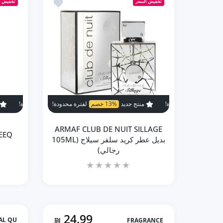
أضف إلى المفضلة ARMAF CLUB DE NUIT SILLAGE بديل عطر كريد سلفر سيلاج (105ML رجالي)
تخفيض السعر
تخفيض ا
إضافة إلى السلة
منتج جديد
13% خصم
لفترة محدودة!
منتج جديد
13% خصم
منتج جديد
62% خصم
لفترة مح
ARMAF CLUB DE NUIT SILLAGE
بديل عطر كريد سلفر سيلاج (105ML
رجالي)
24.99
L QU..
₪
FRAGRANCE