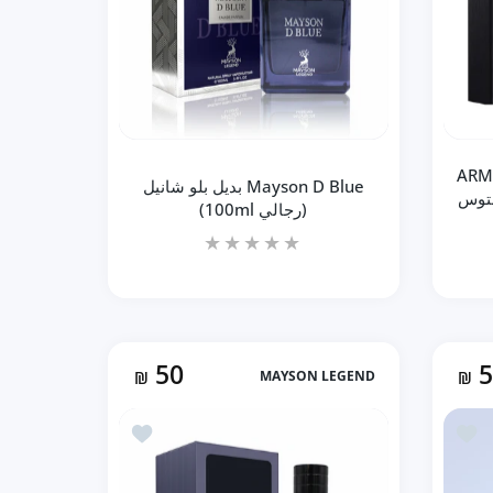
حدودة!
ARM
Mayson D Blue بديل بلو شانيل
فينتوس
(رجالي 100ml)
50
₪
MAYSON LEGEND
₪
زيادة كمية Mayson D Blue بديل بلو شانيل (رجالي 100ml) Default Title
زيادة كمية Mayson D Blue بديل بلو شانيل (رجالي 100ml) Default Title
أضف إلى المفضلة No.4 After Love بديل توماس كوسمالا 4 (100ml للجنسين)
أضف إلى المفضلة SAAVE Mayson Legend بديل سوفاج (رجالي 100ml)
 عطر كريد افينتوس (105ML رجالي) Default Title
إضافة إلى السلة