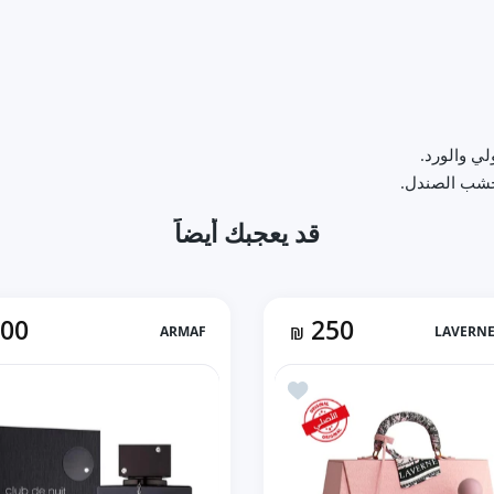
ي والورد.
وخشب الصندل.
قد يعجبك أيضاً
100
250
ARMAF
₪
أضف إلى المفضلة LAVERNE SENSE BAG 2PCS + POWDER مجموعة سينس لافيرن (75ML ستاتي)