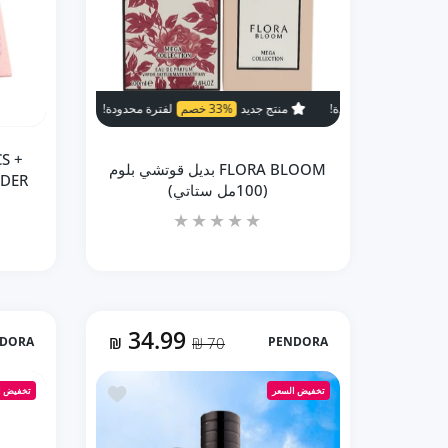
منتج جديد
33% خصم
لفترة محدودة!
منتج جديد
33% خصم
لفترة مح
S +
FLORA BLOOM بديل قوتشي بلوم
(100مل ستاتي)
34.99
DORA
₪
70 ₪
PENDORA
زيادة كمية FLORA BLOOM بديل قوتشي بلوم (100مل ستاتي) Default Title
زيادة كمية FLORA BLOOM بديل قوتشي بلوم (100مل ستاتي) Default Title
أضف إلى المفضلة THE BLUE بديل بلو شانيل (100ml رجالي)
تخفيض السعر
تخفيض ا
إضافة إلى السلة