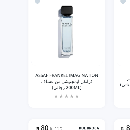
أضف إلى المفضلة ASSAF MISS ARROGAT مس اروقيت من عساف (200ML ستاتي)
أضف إلى المفضلة ASSAF FRANKEL IMAGINATION فرانكل ايمجنيشن من عساف (200ML رجالي)
إضافة إلى السلة
حدودة!
لفترة محدودة!
منتج جديد
62% خصم
لفترة محدودة!
ASSAF FRANKEL IMAGINATION
ASSAF MI مس
فرانكل ايمجنيشن من عساف
(200ML رجالي)
80
₪
120 ₪
RUE BROCA
₪