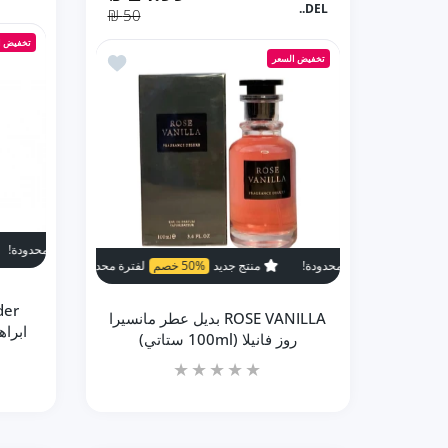
DEL..
50 ₪
زيادة كمية ARMAF CLUB DE NUIT SILLAGE بديل عطر كريد سلفر سيلاج (105ML رجالي) Default Title
زيادة كمية ARMAF CLUB DE NUIT SILLAGE بديل عطر كريد سلفر سيلاج (105ML رجالي) Default Title
تخفيض ا
أضف إلى المفضلة ROSE VANILLA بديل عطر مانسيرا روز فانيلا (100ml ستاتي)
تخفيض السعر
إضافة إلى السلة
منتج جديد
3%
منتج جديد
50% خصم
لفترة محدودة!
منتج جديد
50% خصم
لفت
ROSE VANILLA بديل عطر مانسيرا
ابراهيم 
روز فانيلا (100ml ستاتي)