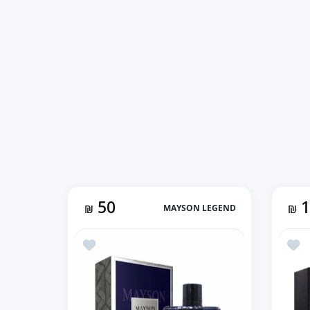
50
₪
MAYSON LEGEND
₪
أضف إلى المفضلة ARMAF CLUB DE NUIT INTENSE MAN EDT بديل عطر كريد افينتوس (105ML رجالي)
أضف إلى المفضلة Mayson D Blue بديل بلو شانيل (رجالي 100ml)