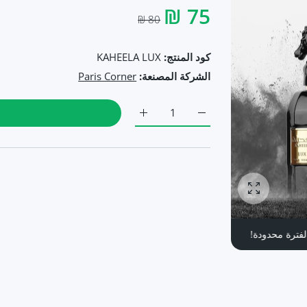
75 ₪
80 ₪
كود المنتج:
KAHEELA LUX
الشركة المصنعة:
Paris Corner
زيادة كمية KAHEELA LUX بديل كيالي عنبر - كحيلة الأسود (85مل للجنسين) Default Title
زيادة كمية KAHEELA LUX بديل كيالي عنبر - كحيلة الأسود (85مل للجنسين) Default Title
تكبير الصورة
منتج جديد
6% خصم
لفترة محدودة!
منتج جديد
6% خصم