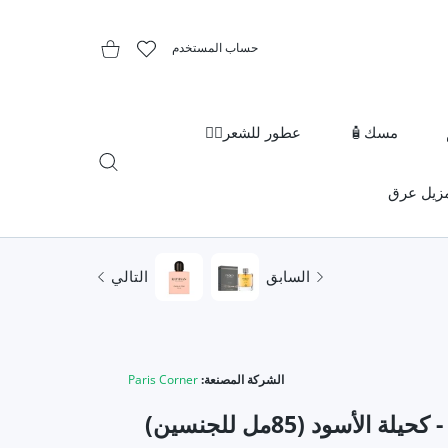
حساب المستخدم
المفضلة
عربة التسوق
مسك🧴
عطور للشعر👱‍♀️
زيل عرق
السابق
التالي
الشركة المصنعة:
Paris Corner