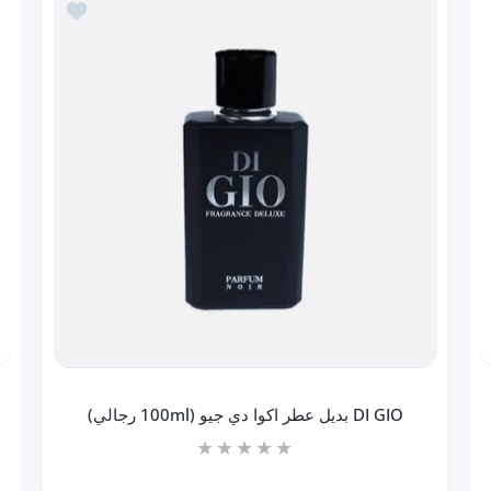
 Di Gio Profound بديل اكوا دي جيو بروفوندو (100ml رجالي)
أضف إلى المفضلة DI GIO بديل عطر اكوا دي 
إضافة إلى السلة
DI GIO بديل عطر اكوا دي جيو (100ml رجالي)