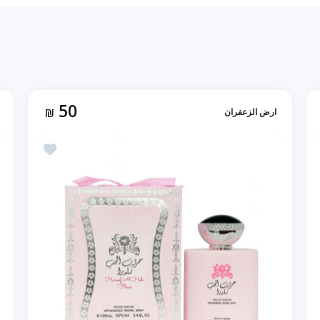
50
ارض الزعفران
₪
 Fragrance Deluxe Ideal Pour Femme بديل عطر ايدول (100ml)
أضف إلى المفضلة Huroof AL Hub Flora حروف الحب فلورا من أر