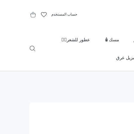
حساب المستخدم
المفضلة
عربة التسوق
مسك🧴
عطور للشعر👱‍♀️
زيل عرق