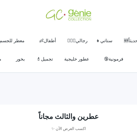
ثاً🆕
ستاتي👧
رجالي🧔🏽‍♂️
أطفال👶
معطر للجسم
فرمونية🔞
عطور خليجية
تجميل💄
بخور
م
عطرين والثالث مجاناً
اكسب العرض الآن ✨