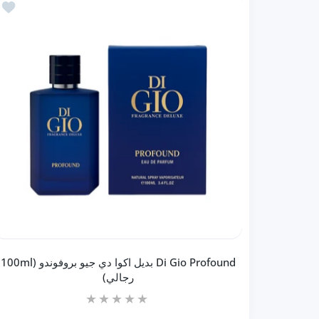
أضف إلى المفضلة
إضافة إلى السلة
Di Gio Profound بديل اكوا دي جيو بروفوندو (100ml
رجالي)