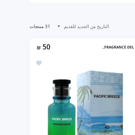
31 منتجات
50
₪
FRAGRANCE DEL..
ض الزعفران (100ml ستاتي)
أضف إلى المفضلة PACIFIC BREEZE بديل لويس فيتون باسيفيك تشيل (100ml رجالي)