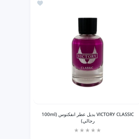
جيو (100ml رجالي)
أضف إلى المفضلة VICTORY CLASSIC بديل عطر انفكتوس (100ml رجالي)
إضافة إلى السلة
VICTORY CLASSIC بديل عطر انفكتوس (100ml
رجالي)