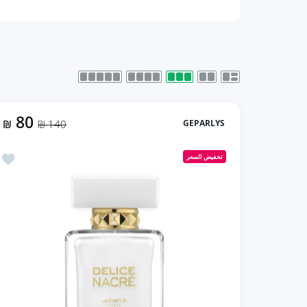
80
₪
140 ₪
GEPARLYS
أضف إلى المفضلة 
تخفيض السعر