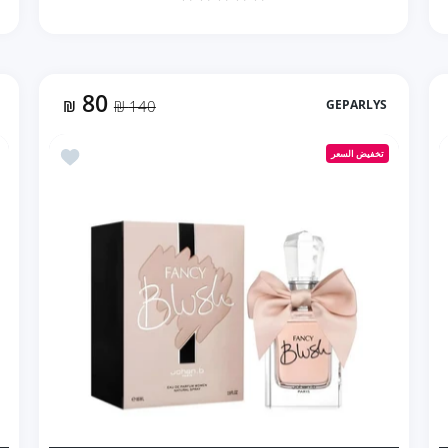
80
₪
140 ₪
GEPARLYS
زيادة كمية L&#39;Absolu Geparlys بديل أورتو باريسي ميجامير (90ml رجالي) Default Title
زيادة كمية L&#39;Absolu Geparlys بديل أورتو باريسي ميجامير (90ml رجالي) Default Title
ة Geparlys Cherry Delice Johan.B شيري ديلشز (85ml ستاتي)
أضف إلى المفضلة Geparlys Fancy Blush Johan.b فا
تخفيض السعر
إضافة إلى السلة