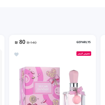
80
₪
140 ₪
GEPARLYS
Delice Nacré Johan B بديل بور فيم من دولتشي غابانا (90ml ستاتي)
أضف إلى المفضلة Geparlys Sugar Fantasy Johan.B شوج
تخفيض السعر