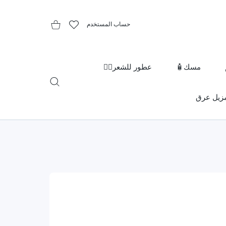
حساب المستخدم
المفضلة
عربة التسوق
مسك🧴
عطور للشعر👱‍♀️
زيل عرق