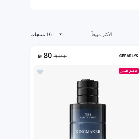
16 منتجات
80
₪
150 ₪
GEPARLYS
ر فانتسي (90ml ستاتي)
أضف إلى المفضلة YES I AM THE KING KINGMAKER مكس بلو شانيل+اكوا دي جيو بروفوندو (100ml رجالي)
تخفيض السعر