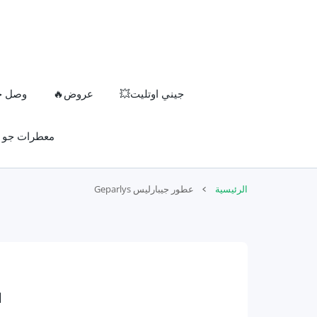
المحتوى
جيني اوتليت💥
عروض🔥
وصل حدي
معطرات جو
الرئيسية
عطور جيبارليس Geparlys
ال