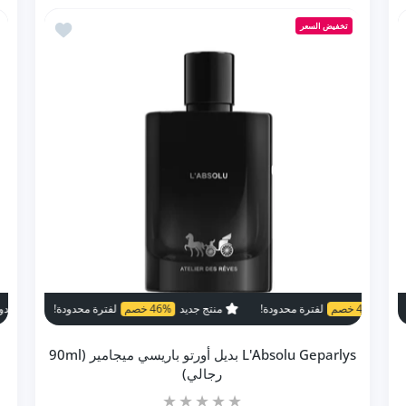
زيادة كمية Be King Geparlys بديل سترونجر وذ يو انتنسلي (100ml رجالي) Default Title
زيادة كمية Be King Geparlys بديل سترونجر وذ يو انتنسلي (100ml رجالي) Default Title
Yes I Am The Queen Lady Geparl بديل كوين اوف سيلك من كريد (100ml ستاتي)
أضف إلى المفضلة L'Absolu Geparlys بديل أورتو باريس
تخفيض السعر
إضافة إلى السلة
42% خصم
لفترة محدودة!
لفترة محدودة!
منتج جديد
46% خصم
منتج جديد
42% خصم
لفترة محدودة!
لفترة محدودة!
منتج جديد
46% خصم
منتج ج
L'Absolu Geparlys بديل أورتو باريسي ميجامير (90ml
رجالي)