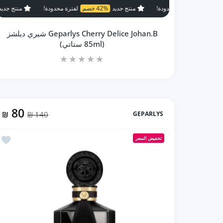
منتج جديد
42% خصم
لفترة محدودة!
منتج جديد
42% خصم
لفت
Geparlys Cherry Delice Johan.B شيري ديلشز
(85ml ستاتي)
80
₪
140 ₪
GEPARLYS
زيادة كمية Geparlys Cherry Delice Johan.B شيري ديلشز (85ml ستاتي) Default Title
زيادة كمية Geparlys Cherry Delice Johan.B شيري ديلشز (85ml ستاتي) Default Title
أضف إلى المف
تخفيض السعر
إضافة إلى السلة