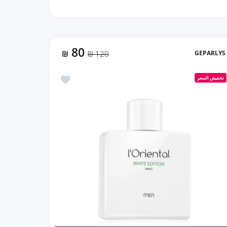
80
₪
120 ₪
GEPARLYS
زيادة كمية Geparlys Si Belle سي بيلا (85ml ستاتي) Default Title
زيادة كمية Geparlys Si Belle سي بيلا (85ml ستاتي) Default Title
نسي بلش (90ml ستاتي)
أضف إلى المفضلة Geparlys l'Oriental White Edition لورينتل وايت ايديشن (90ml رجالي)
تخفيض السعر
إضافة إلى السلة