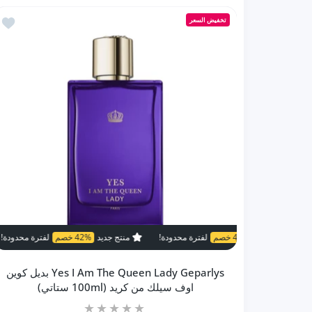
أضف إلى المفضلة ys
تخفيض السعر
إضافة إلى السلة
42% خصم
لفترة محدودة!
منتج جديد
42% خصم
لفترة محدودة!
منتج جديد
46% خصم
منتج جديد
Yes I Am The Queen Lady Geparlys بديل كوين
اوف سيلك من كريد (100ml ستاتي)