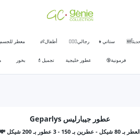
ثاً🆕
ستاتي👧
رجالي🧔🏽‍♂️
أطفال👶
معطر للجسم
فرمونية🔞
عطور خليجية
تجميل💄
بخور
م
عطور جيبارليس Geparlys
عطر بـ 80 شيكل - عطرين بـ 150 - 3 عطور بـ 200 شيكل 💸