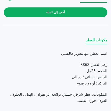
زيادة كمية بنهاليغونز هالفيتي (25مل) Default Title
زيادة كمية بنهاليغونز هالفيتي (25مل) Default Title
أضف إلى السلة
مكونات العطر
اسم العطر: بنهاليغونز
هالفيتي
رقم العطر: 8868
الحجم: 25مل
الجنس: نسائي / رجالي
التركيز: أو دو برفيوم
المكونات: عطر شرقي خشبي برائحة الزعفران ، الهيل ، الجلود ،
العود ، جوزة الطيب