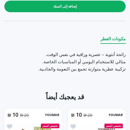
إضافة إلى السلة
مكونات العطر
رائحة أنثوية – عصرية وراقية في نفس الوقت.
مثالي للاستخدام اليومي أو المناسبات الخاصة.
تركيبة عطرية متوازنة تجمع بين النعومة والجاذبية.
قد يعجبك أيضاً
10
10
₪
20 ₪
YOUMAR
₪
20 ₪
YOUMAR
أضف إلى المفضلة مسك العود - يومار Y020006 (25مل للجنسين)
أضف إلى الم
تخفيض السعر
تخفيض السعر