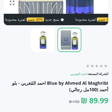
تكبير ال
لفترة محدودة!
منتج جديد
40% خصم
لفترة محدودة!
من
الشركة المصنعة:
احمد المغربي
Blue by Ahmed Al Maghribi احمد المُغربي - بلو
أحمد (100مل رجالي)
89.99 ₪
150 ₪