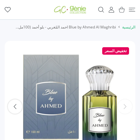
المحتوى
عربة التسوق
حساب المستخدم
المفضلة
الرئيسية
Blue by Ahmed Al Maghribi احمد المُغربي - بلو أحمد (100مل...
تخفيض السعر