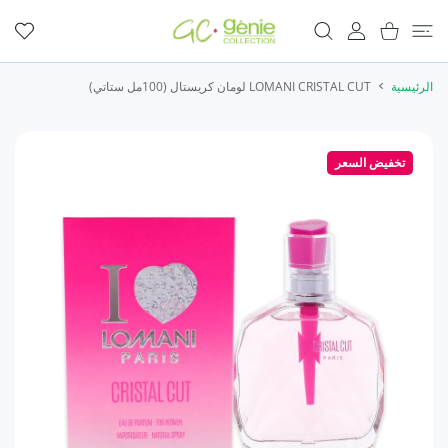
المحتوى
عربة التسوق
حساب المستخدم
المفضلة
الرئيسية
LOMANI CRISTAL CUT لومان كريستال (100مل ستاتي)
تخفيض السعر