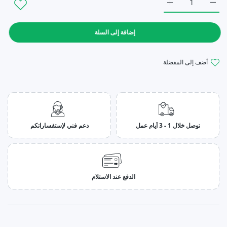
زيادة كمية LOMANI CRISTAL CUT لومان كريستال (100مل ستاتي) Default Title
زيادة كمية LOMANI CRISTAL CUT لومان كريستال (100مل ستاتي) Default Title
إضافة إلى السلة
أضف إلى المفضلة
توصل خلال 1 - 3 أيام عمل
دعم فني لإستفساراتكم
الدفع عند الاستلام